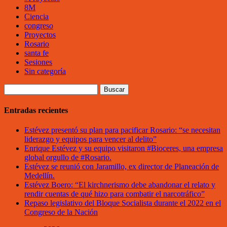
8M
Ciencia
congreso
Proyectos
Rosario
santa fe
Sesiones
Sin categoría
Buscar:
Entradas recientes
Estévez presentó su plan para pacificar Rosario: “se necesitan
liderazgo y equipos para vencer al delito”
Enrique Estévez y su equipo visitaron #Bioceres, una empresa
global orgullo de #Rosario.
Estévez se reunió con Jaramillo, ex director de Planeación de
Medellín.
Estévez Boero: “El kirchnerismo debe abandonar el relato y
rendir cuentas de qué hizo para combatir el narcotráfico”
Repaso legislativo del Bloque Socialista durante el 2022 en el
Congreso de la Nación